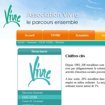
Accueil
VIVRE
Actualités
St
Accueil
>
Structures
>
ESAT VIVRE
>
Résultats
Structures
Chiffres clés
Depuis 1983, 208 travailleurs sont 
n'est pas obligatoirement la soluti
activités d'insertion sociales peuve
A leur sortie, 20% travaillent dan
emploi en milieu ordinaire. La moy
ordinaire tourne autour de 1%
Direction Générale
ESAT VIVRE
Centre D. Croissant