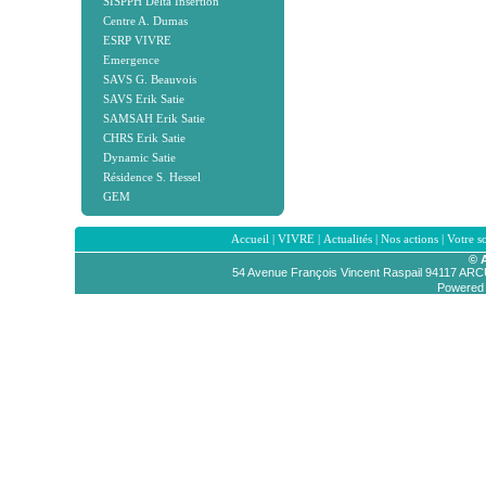
SISPPH Delta Insertion
Centre A. Dumas
ESRP VIVRE
Emergence
SAVS G. Beauvois
SAVS Erik Satie
SAMSAH Erik Satie
CHRS Erik Satie
Dynamic Satie
Résidence S. Hessel
GEM
Accueil
|
VIVRE
|
Actualités
|
Nos actions
|
Votre s
© 
54 Avenue François Vincent Raspail 94117 AR
Powered b