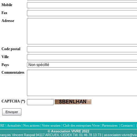
Mobile
Fax
Adresse
Code postal
Ville
Pays
Commentaires
CAPTCHA
(*)
VRE
|
Actualités
|
Nos actions
|
Votre soutien
|
Club des entreprises Vivre
|
Partenaires
|
Contacts
|
© Association VIVRE 2022
rançois Vincent Raspail 94117 ARCUEIL CEDEX Tél
. 01 46 78 13 73 |
association-vivre@vi