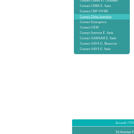
Contact Centre D. Croissant
Contact CHRS E. Satie
Contact CRP VIVRE
Contact Delta Insertion
Contact Emergence
Contact GEM
Contact Internat E. Satie
Contact SAMSAH E. Satie
Contact SAVS G. Beauvois
Contact SAVS E. Satie
Accueil
|
VI
54 Avenue F