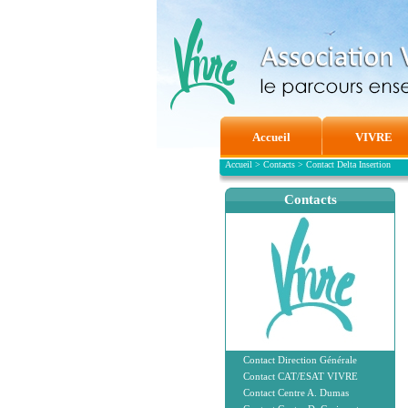
Accueil
VIVRE
Accueil
>
Contacts
>
Contact Delta Insertion
Contacts
Contact Direction Générale
Contact CAT/ESAT VIVRE
Contact Centre A. Dumas