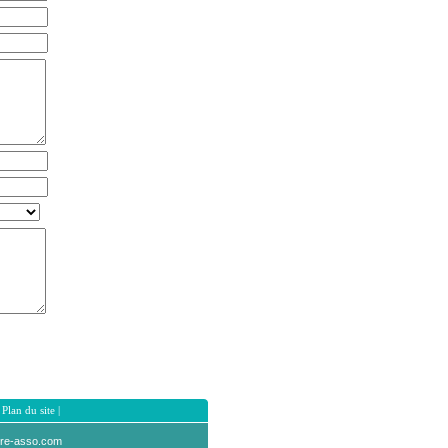
|
Plan du site
|
vre-asso.com