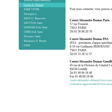
SISPPH Delta Insertion
Centre A. Dumas
Pour nous contacter, vous pouvez uti
ESRP VIVRE
Emergence
SAVS G. Beauvois
Centre Alexandre Dumas Paris
SAVS Erik Satie
17 rue Froment
SAMSAH Erik Satie
75011 PARIS
Tel 01 56 98 20 70
CHRS Erik Satie
Dynamic Satie
Centre Alexandre Dumas PAS
Résidence S. Hessel
(PAS : prestations d'appui spécifiqu
GEM
6-10 rue Guillaume BERTRAND
75011 PARIS
Tel 01 55 28 52 57
Centre Alexandre Dumas Gentill
45 rue de la Division du Général Le
94250 Gentilly
Tel 01 49 69 18 40
Fax 01 49 69 18 49
centre-alexandre-dumas@vivre-ass
evaluation-approfondie@vivre-ass