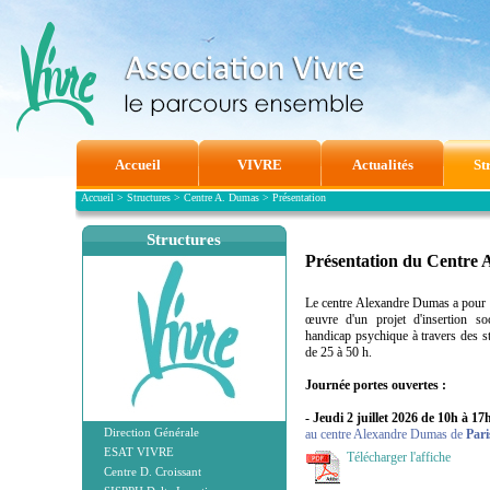
Accueil
VIVRE
Actualités
St
Accueil
>
Structures
>
Centre A. Dumas
>
Présentation
Structures
Présentation du Centre
Le centre Alexandre Dumas a pour m
œuvre d'un projet d'insertion so
handicap psychique à travers des st
de 25 à 50 h.
Journée portes ouvertes :
- Jeudi 2 juillet 2026 de 10h à 17
Direction Générale
au centre Alexandre Dumas de
Pari
ESAT VIVRE
Télécharger l'affiche
Centre D. Croissant