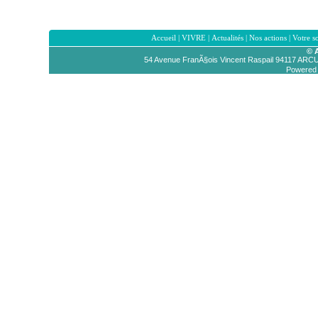
Accueil
|
VIVRE
|
Actualités
|
Nos actions
|
Votre s
© 
54 Avenue FranÃ§ois Vincent Raspail 94117 AR
Powered b