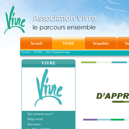
Accueil
VIVRE
Actualités
St
Accueil
>
VIVRE
>
Taxe d'Apprentissage
VIVRE
Qui sommes-nous ?
Siège social
Structures