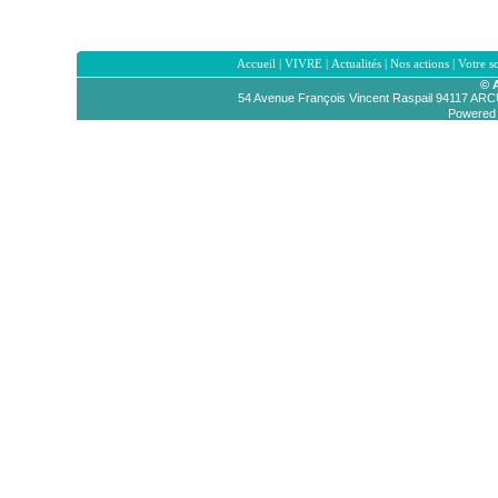
Accueil
|
VIVRE
|
Actualités
|
Nos actions
|
Votre s
© 
54 Avenue François Vincent Raspail 94117 AR
Powered b