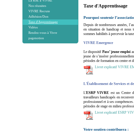
La RSE à VIVRE
Taxe d'Apprentissage
Nos réussites
VIVRE Recrute
Adhésion/Don
Pourquoi soutenir l’associati
Taxe d'Apprentissage
Depuis de nombreuses années, l’as
Vidéos
en situation de handicap et nous 
Rendez-vous à Vivre
sommes habilités à percevoir la taxe
pagenotion
VIVRE Emergence
Le dispositif
Pass’ jeune emploi
ac
jeune de s’insérer professionnelleme
périodes de formation en centre et d
Livret explicatif VIVR
L'É
tablissement de Services et
L'
ESRP VIVRE
est un Centre de
travailleurs handicapés en reconvers
professionnel et à ses compétences
périodes de stage en milieu professi
Livret explicatif ESRP VI
Votre soutien contribuera :