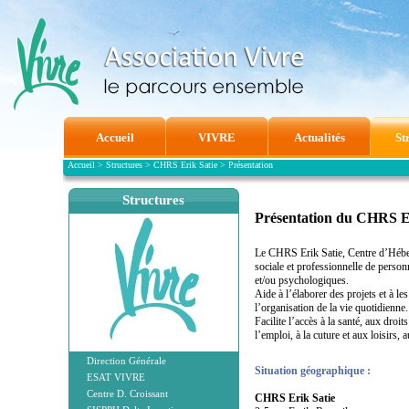
Accueil
VIVRE
Actualités
St
Accueil
>
Structures
>
CHRS Erik Satie
>
Présentation
Structures
Présentation du CHRS E
Le CHRS Erik Satie, Centre d’Héberg
sociale et professionnelle de person
et/ou psychologiques.
Aide à l’élaborer des projets et à l
l’organisation de la vie quotidienne.
Facilite l’accès à la santé, aux droit
l’emploi, à la cuture et aux loisirs, 
Direction Générale
Situation géographique :
ESAT VIVRE
Centre D. Croissant
CHRS Erik Satie