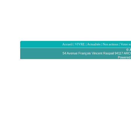
Accueil
|
VIVRE
|
Actualités
|
Nos actions
|
Votre s
© 
54 Avenue François Vincent Raspail 94117 AR
Powered b