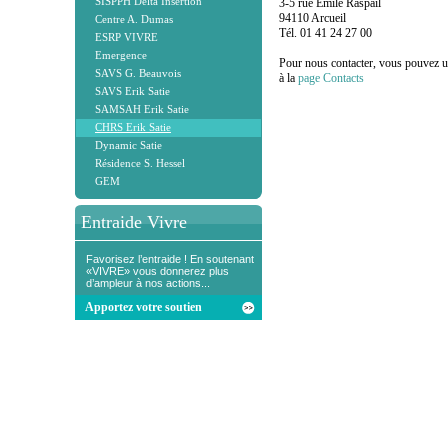
SISPPH Delta Insertion
3-5 rue Emile Raspail
94110 Arcueil
Centre A. Dumas
Tél. 01 41 24 27 00
ESRP VIVRE
Emergence
Pour nous contacter, vous pouvez uti
SAVS G. Beauvois
à la
page Contacts
SAVS Erik Satie
SAMSAH Erik Satie
CHRS Erik Satie
Dynamic Satie
Résidence S. Hessel
GEM
Entraide Vivre
Favorisez l’entraide ! En soutenant
«VIVRE» vous donnerez plus
d’ampleur à nos actions...
Apportez votre soutien