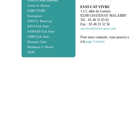
SISPPH Delta Insertion
Centre A. Dumas
ESAT-CAT VIVRE
ESRP VIVRE
1 à 5, allée du Guézon
92290 CHATENAY MALABRY
Emergence
Tél. : 01 46 31 03 01
SAVS G. Beauvois
Fax. : 01 46 31 52 56
SAVS Erik Satie
cat-vivre@vivre-asso.com
SAMSAH Erik Satie
CHRS Erik Satie
Pour nous contacter, vous pouvez uti
à la
page Contacts
Dynamic Satie
Résidence S. Hessel
GEM