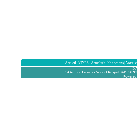
Accueil
|
VIVRE
|
Actualités
|
Nos actions
|
Votre s
© 
54 Avenue François Vincent Raspail 94117 AR
Powered b