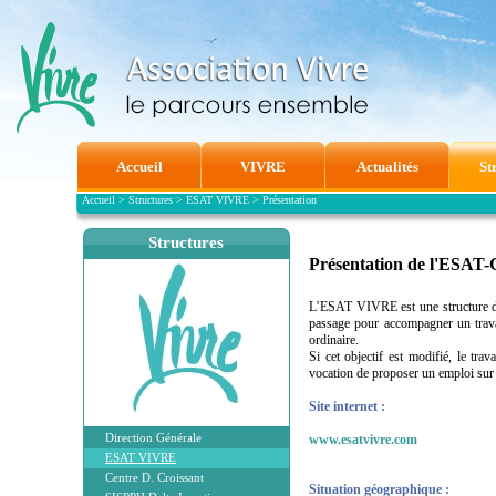
Accueil
VIVRE
Actualités
St
Accueil
>
Structures
>
ESAT VIVRE
>
Présentation
Structures
Présentation de l'ESA
L’ESAT VIVRE est une structure de 
passage pour accompagner un trava
ordinaire.
Si cet objectif est modifié, le tr
vocation de proposer un emploi sur 
Site internet :
Direction Générale
www.esatvivre.com
ESAT VIVRE
Centre D. Croissant
Situation géographique :