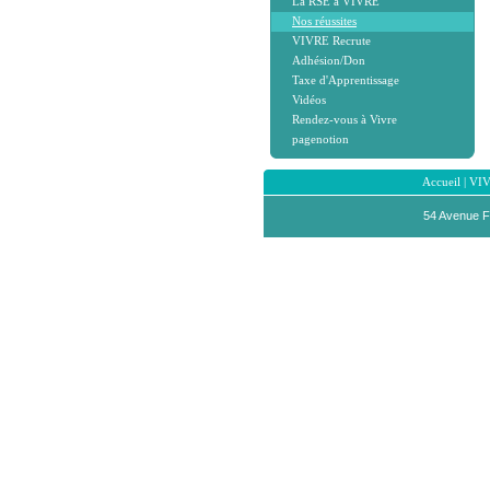
La RSE à VIVRE
Nos réussites
VIVRE Recrute
Adhésion/Don
Taxe d'Apprentissage
Vidéos
Rendez-vous à Vivre
pagenotion
Accueil
|
VI
54 Avenue F