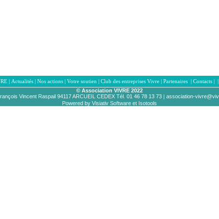
VRE
|
Actualités
|
Nos actions
|
Votre soutien
|
Club des entreprises Vivre
|
Partenaires
|
Contacts
|
© Association VIVRE 2022
rançois Vincent Raspail 94117 ARCUEIL CEDEX Tél
. 01 46 78 13 73 |
association-vivre@vi
Powered by Visiativ Software et Isotools