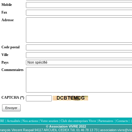
Mobile
Fax
Adresse
Code postal
Ville
Pays
Commentaires
CAPTCHA
(*)
VRE
|
Actualités
|
Nos actions
|
Votre soutien
|
Club des entreprises Vivre
|
Partenaires
|
Contacts
|
© Association VIVRE 2022
rançois Vincent Raspail 94117 ARCUEIL CEDEX Tél
. 01 46 78 13 73 |
association-vivre@vi