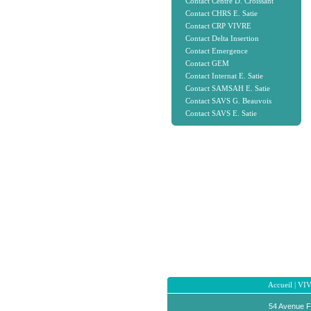
Contact Centre D. Croissant
Contact CHRS E. Satie
Contact CRP VIVRE
Contact Delta Insertion
Contact Emergence
Contact GEM
Contact Internat E. Satie
Contact SAMSAH E. Satie
Contact SAVS G. Beauvois
Contact SAVS E. Satie
Accueil
|
VI
54 Avenue F