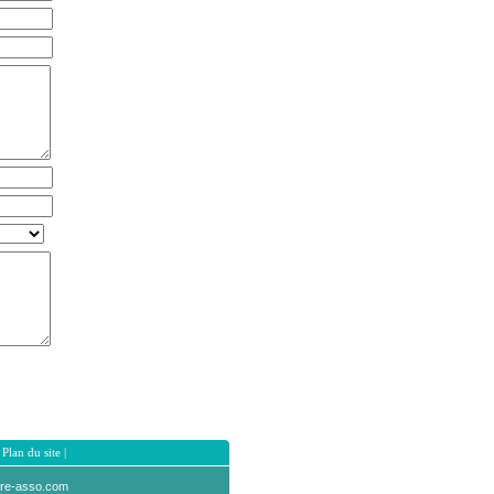
|
Plan du site
|
vre-asso.com