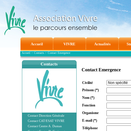
Accueil
VIVRE
Actualités
St
Accueil
>
Contacts
>
Contact Emergence
Contacts
Contact Emergence
Civilité
Prénom
(*)
Nom
(*)
Fonction
Organisme
Contact Direction Générale
E-mail
(*)
Contact CAT/ESAT VIVRE
Contact Centre A. Dumas
Téléphone