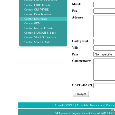
Contact Centre D. Croissant
Mobile
Contact CHRS E. Satie
Contact CRP VIVRE
Fax
Contact Delta Insertion
Adresse
Contact Emergence
Contact GEM
Contact Internat E. Satie
Contact SAMSAH E. Satie
Contact SAVS G. Beauvois
Code postal
Contact SAVS E. Satie
Ville
Pays
Commentaires
CAPTCHA
(*)
Accueil
|
VIVRE
|
Actualités
|
Nos actions
|
Votre s
© 
54 Avenue François Vincent Raspail 94117 AR