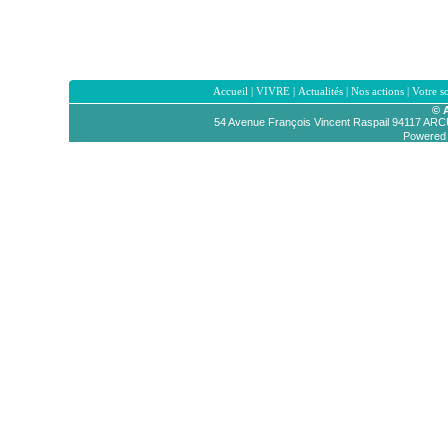
Accueil
|
VIVRE
|
Actualités
|
Nos actions
|
Votre s
© 
54 Avenue François Vincent Raspail 94117 AR
Powered b