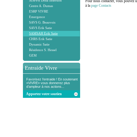
SISPPH Delta Insertion
Pour nous contacter, vous pouvez uti
à la
page Contacts
Centre A. Dumas
ESRP VIVRE
Emergence
SAVS G. Beauvois
SAVS Erik Satie
SAMSAH Erik Satie
CHRS Erik Satie
Dynamic Satie
Résidence S. Hessel
GEM
Entraide Vivre
Favorisez l’entraide ! En soutenant
«VIVRE» vous donnerez plus
d’ampleur à nos actions...
Apportez votre soutien