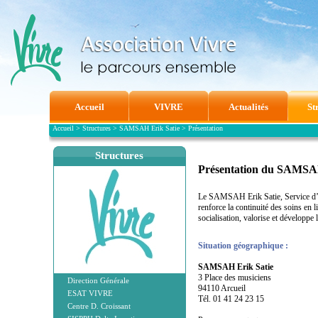
Accueil
VIVRE
Actualités
St
Accueil
>
Structures
>
SAMSAH Erik Satie
>
Présentation
Structures
Présentation du SAMSAH
Le SAMSAH Erik Satie, Service d
renforce la continuité des soins en 
socialisation, valorise et développe 
Situation géographique :
SAMSAH Erik Satie
3 Place des musiciens
Direction Générale
94110 Arcueil
ESAT VIVRE
Tél. 01 41 24 23 15
Centre D. Croissant