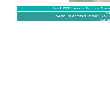
Accueil
|
VIVRE
|
Actualités
|
Nos actions
|
Votre s
© 
54 Avenue François Vincent Raspail 94117 AR
Powered b