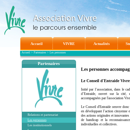
Accueil
VIVRE
Actualités
St
Accueil
>
Partenaires
>
Les personnes
Partenaires
Les personnes accompag
Le Conseil d'Entraide Vivre
Initié par l’association, dans le c
d’Entraide, ouvert sur la cité,
accompagnées par l'association Vivr
Le Conseil d'Entraide oeuvre donc 
en développant l’action citoyenne 
Relations et partenariat
des actions originales et innovantes
de handicap et la reconnaissance
Les personnes
individuelles et collectives.
Les institutionnels