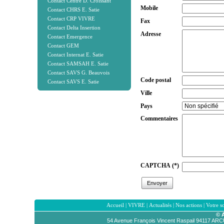
Contact Centre D. Croissant
Mobile
Contact CHRS E. Satie
Contact CRP VIVRE
Fax
Contact Delta Insertion
Adresse
Contact Emergence
Contact GEM
Contact Internat E. Satie
Contact SAMSAH E. Satie
Contact SAVS G. Beauvois
Code postal
Contact SAVS E. Satie
Ville
Pays
Commentaires
CAPTCHA
(*)
Accueil
|
VIVRE
|
Actualités
|
Nos actions
|
Votre s
© 
54 Avenue François Vincent Raspail 94117 AR