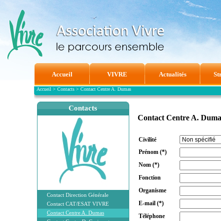
Accueil
VIVRE
Actualités
St
Accueil
>
Contacts
>
Contact Centre A. Dumas
Contacts
Contact Centre A. Duma
Civilité
Prénom
(*)
Nom
(*)
Fonction
Organisme
Contact Direction Générale
E-mail
(*)
Contact CAT/ESAT VIVRE
Contact Centre A. Dumas
Téléphone