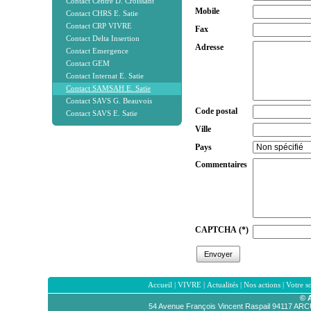
Contact Centre D. Croissant
Mobile
Contact CHRS E. Satie
Contact CRP VIVRE
Fax
Contact Delta Insertion
Adresse
Contact Emergence
Contact GEM
Contact Internat E. Satie
Contact SAMSAH E. Satie
Contact SAVS G. Beauvois
Code postal
Contact SAVS E. Satie
Ville
Pays
Commentaires
CAPTCHA
(*)
Accueil
|
VIVRE
|
Actualités
|
Nos actions
|
Votre s
© 
54 Avenue François Vincent Raspail 94117 AR