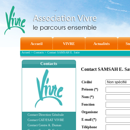
Accueil
VIVRE
Actualités
St
Accueil
>
Contacts
>
Contact SAMSAH E. Satie
Contacts
Contact SAMSAH E. Sat
Civilité
Prénom
(*)
Nom
(*)
Fonction
Organisme
Contact Direction Générale
E-mail
(*)
Contact CAT/ESAT VIVRE
Contact Centre A. Dumas
Téléphone