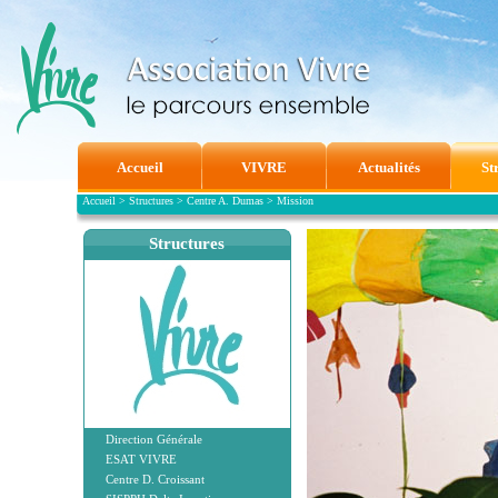
Accueil
VIVRE
Actualités
St
Accueil
>
Structures
>
Centre A. Dumas
>
Mission
Structures
Direction Générale
ESAT VIVRE
Centre D. Croissant