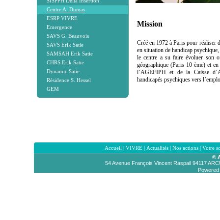
SISPPH Delta Insertion
Centre A. Dumas
ESRP VIVRE
Mission
Emergence
SAVS G. Beauvois
Créé en 1972 à Paris pour réaliser d
SAVS Erik Satie
en situation de handicap psychique,
SAMSAH Erik Satie
le centre a su faire évoluer son o
CHRS Erik Satie
géographique (Paris 10 ème) et en 
Dynamic Satie
l’AGEFIPH et de la Caisse d’A
handicapés psychiques vers l’emploi
Résidence S. Hessel
GEM
Accueil
|
VIVRE
|
Actualités
|
Nos actions
|
Votre s
© 
54 Avenue François Vincent Raspail 94117 AR
Powered b