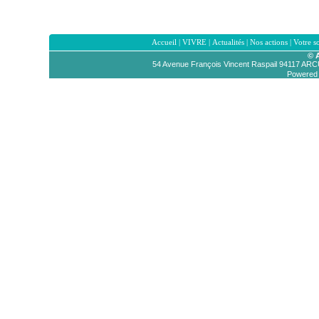
Accueil
|
VIVRE
|
Actualités
|
Nos actions
|
Votre s
© 
54 Avenue François Vincent Raspail 94117 AR
Powered b