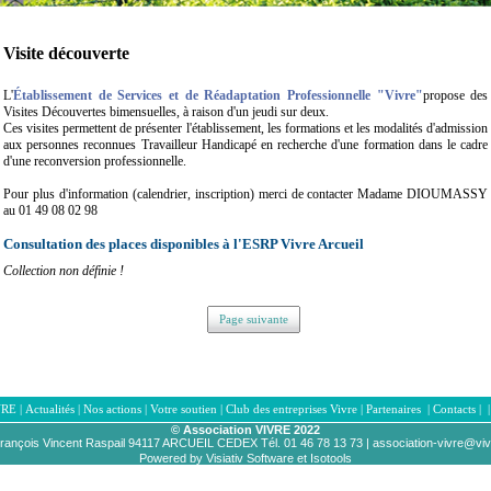
Visite découverte
L'
É
tablissement de Services et de Réadaptation Professionnelle "Vivre"
propose des
Visites Découvertes bimensuelles, à raison d'un jeudi sur deux.
Ces visites permettent de présenter l'établissement, les formations et les modalités d'admission
aux personnes reconnues Travailleur Handicapé en recherche d'une formation dans le cadre
d'une reconversion professionnelle.
Pour plus d'information (calendrier, inscription) merci de contacter Madame DIOUMASSY
au 01 49 08 02 98
Consultation des places disponibles à l'ESRP Vivre Arcueil
Collection non définie !
Page suivante
VRE
|
Actualités
|
Nos actions
|
Votre soutien
|
Club des entreprises Vivre
|
Partenaires
|
Contacts
|
© Association VIVRE 2022
rançois Vincent Raspail 94117 ARCUEIL CEDEX Tél
. 01 46 78 13 73 |
association-vivre@vi
Powered by Visiativ Software et Isotools