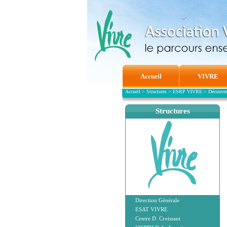
Accueil
VIVRE
Accueil
>
Structures
>
ESRP VIVRE
>
Découver
Structures
Direction Générale
ESAT VIVRE
Centre D. Croissant