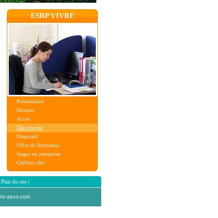
ESRP VIVRE
Présentation
Mission
Accès
Découverte
Dispositif
Offre de formation
Stages en entreprise
Chiffres clés
|
Plan du site
|
vre-asso.com