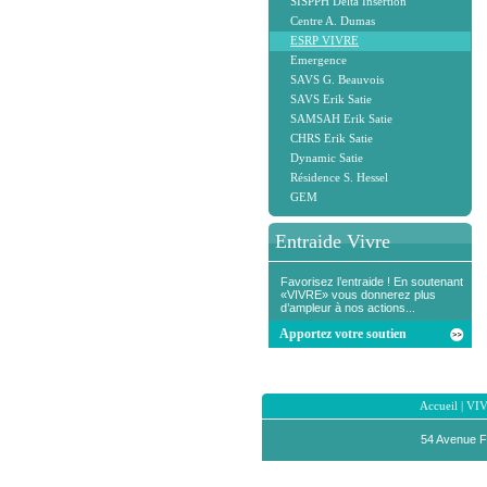
SISPPH Delta Insertion
Centre A. Dumas
ESRP VIVRE
Emergence
SAVS G. Beauvois
SAVS Erik Satie
SAMSAH Erik Satie
CHRS Erik Satie
Dynamic Satie
Résidence S. Hessel
GEM
Entraide Vivre
Favorisez l’entraide ! En soutenant
«VIVRE» vous donnerez plus
d’ampleur à nos actions...
Apportez votre soutien
Accueil
|
VI
54 Avenue F